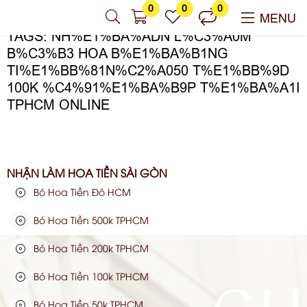
0
0
0
MENU
TAGS: NH%E1%BA%ADN L%C3%A0M
B%C3%B3 HOA B%E1%BA%B1NG
TI%E1%BB%81N%C2%A050 T%E1%BB%9D
100K %C4%91%E1%BA%B9P T%E1%BA%A1I
TPHCM ONLINE
NHẬN LÀM HOA TIỀN SÀI GÒN
Bó Hoa Tiền Đô HCM
Bó Hoa Tiền 500k TPHCM
Bó Hoa Tiền 200k TPHCM
Bó Hoa Tiền 100k TPHCM
Bó Hoa Tiền 50k TPHCM