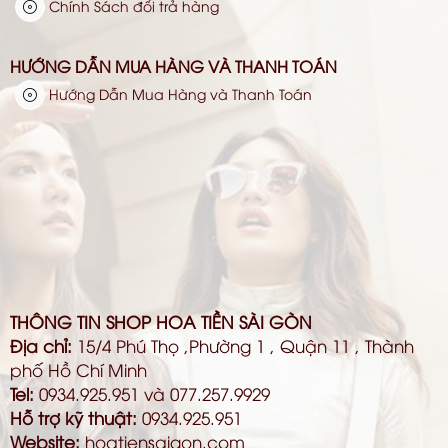
Chính Sách đổi trả hàng
HƯỚNG DẪN MUA HÀNG VÀ THANH TOÁN
Hướng Dẫn Mua Hàng và Thanh Toán
THÔNG TIN SHOP HOA TIỀN SÀI GÒN
Địa chỉ:
15/4 Phú Thọ ,Phường 1 , Quận 11 , Thành
phố Hồ Chí Minh
Tel:
0934.925.951 và 077.257.9929
Hỗ trợ kỹ thuật:
0934.925.951
Website:
hoatiensaigon.com