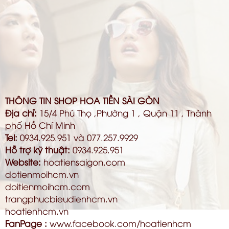
THÔNG TIN SHOP HOA TIỀN SÀI GÒN
Địa chỉ:
15/4 Phú Thọ ,Phường 1 , Quận 11 , Thành
phố Hồ Chí Minh
Tel:
0934.925.951 và 077.257.9929
Hỗ trợ kỹ thuật:
0934.925.951
Website:
hoatiensaigon.com
dotienmoihcm.vn
doitienmoihcm.com
trangphucbieudienhcm.vn
hoatienhcm.vn
FanPage :
www.facebook.com/hoatienhcm