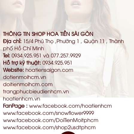
THÔNG TIN SHOP HOA TIỀN SÀI GÒN
Địa chỉ:
15/4 Phú Thọ ,Phường 1 , Quận 11 , Thành
phố Hồ Chí Minh
Tel:
0934.925.951 và 077.257.9929
Hỗ trợ kỹ thuật:
0934.925.951
Website:
hoatiensaigon.com
dotienmoihcm.vn
doitienmoihcm.com
trangphucbieudienhcm.vn
hoatienhcm.vn
FanPage :
www.facebook.com/hoatienhcm
www.facebook.com/snowflower9999
www.facebook.com/DoiTienMoitphcm
www.facebook.com/shop2usdtphcm