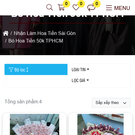
0
0
0
MENU
Bó Hoa Tiền 50k TPHCM
Nhận Làm Hoa Tiền Sài Gòn
Bó Hoa Tiền 50k TPHCM
Bộ lọc
LOẠI TIN
LỌC GIÁ
Tổng sản phẩm:
4