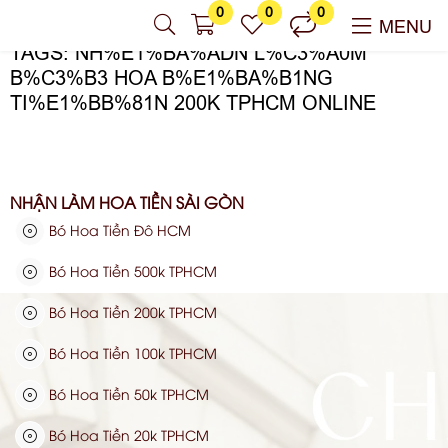
0
0
0
MENU
TAGS: NH%E1%BA%ADN L%C3%A0M
B%C3%B3 HOA B%E1%BA%B1NG
TI%E1%BB%81N 200K TPHCM ONLINE
NHẬN LÀM HOA TIỀN SÀI GÒN
Bó Hoa Tiền Đô HCM
Bó Hoa Tiền 500k TPHCM
Bó Hoa Tiền 200k TPHCM
Bó Hoa Tiền 100k TPHCM
Bó Hoa Tiền 50k TPHCM
Bó Hoa Tiền 20k TPHCM