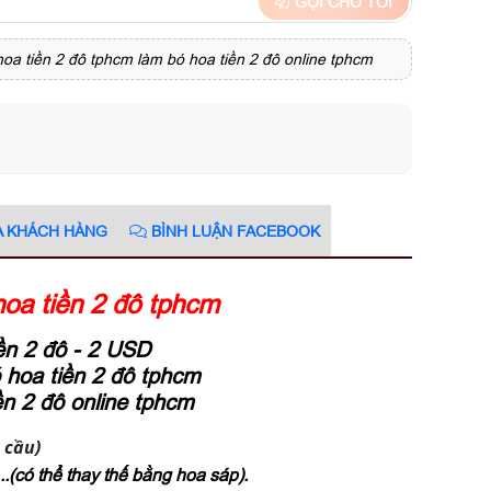
GỌI CHO TÔI
oa tiền 2 đô tphcm làm bó hoa tiền 2 đô online tphcm
A KHÁCH HÀNG
BÌNH LUẬN FACEBOOK
oa tiền 2 đô tphcm
ền 2 đô - 2 USD
 hoa tiền 2 đô tphcm
ền 2 đô online tphcm
 cầu)
...(có thể thay thế bằng hoa sáp).