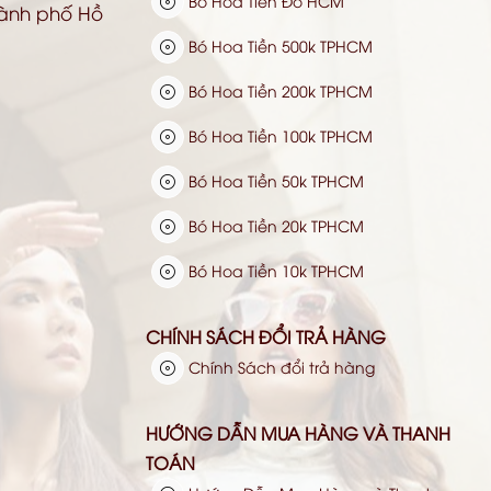
Bó Hoa Tiền Đô HCM
hành phố Hồ
Bó Hoa Tiền 500k TPHCM
Bó Hoa Tiền 200k TPHCM
Bó Hoa Tiền 100k TPHCM
Bó Hoa Tiền 50k TPHCM
Bó Hoa Tiền 20k TPHCM
Bó Hoa Tiền 10k TPHCM
CHÍNH SÁCH ĐỔI TRẢ HÀNG
Chính Sách đổi trả hàng
HƯỚNG DẪN MUA HÀNG VÀ THANH
TOÁN