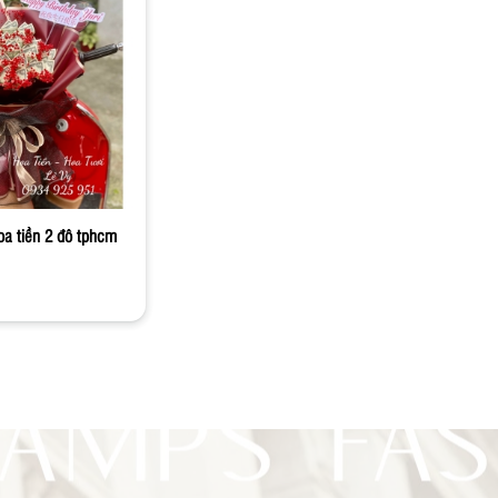
oa tiền 2 đô tphcm