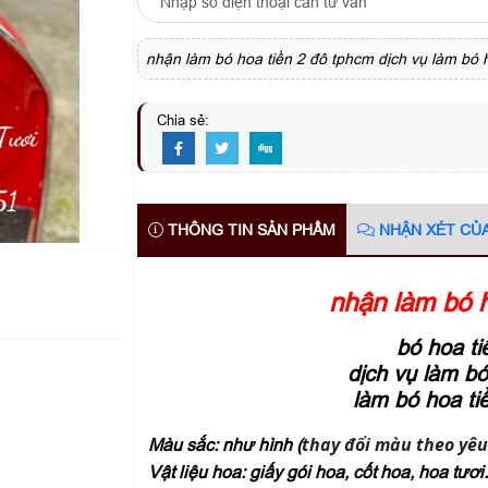
nhận làm bó hoa tiền 2 đô tphcm dịch vụ làm bó h
Chia sẻ:
THÔNG TIN SẢN PHẨM
NHẬN XÉT CỦ
nhận làm bó h
bó hoa ti
dịch vụ làm bó
làm bó hoa ti
thay đổi màu theo yêu
Màu sắc: như hình (
Vật liệu hoa: giấy gói hoa, cốt hoa, hoa tươi