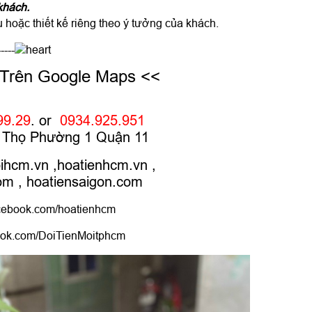
khách.
hoặc thiết kế riêng theo ý tưởng của khách.
-----
 Trên Google Maps <<
99.29
. or
0934.925.951
hú Thọ Phường 1 Quận 11
oihcm.vn
,
hoatienhcm.vn
,
com
,
hoatiensaigon.com
ebook.com/hoatienhcm
ok.com/DoiTienMoitphcm