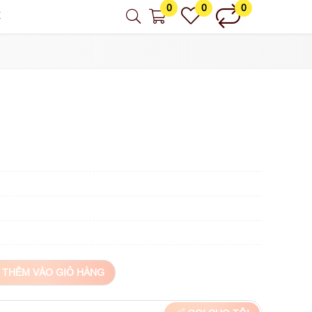
0
0
0
Ệ
THÊM VÀO GIỎ HÀNG