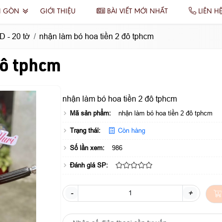
I GÒN
GIỚI THIỆU
BÀI VIẾT MỚI NHẤT
LIÊN H
 - 20 tờ
nhận làm bó hoa tiền 2 đô tphcm
đô tphcm
nhận làm bó hoa tiền 2 đô tphcm
Mã sản phẩm:
nhận làm bó hoa tiền 2 đô tphcm
Trạng thái:
Còn hàng
Số lần xem:
986
Đánh giá SP:
-
+