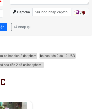
*
Captcha
uận
nhập lại
am bo hoa tien 2 do tphcm
bó hoa tiền 2 đô - 2 USD
bó hoa tiền 2 đô online tphcm .
ỤC