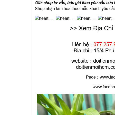
Giá: shop tư vấn, báo giá theo yêu cầu của 
Shop nhận làm hoa theo mẫu khách yêu cầu 
------
------
------
--
>> Xem Địa Chỉ
Liên hệ :
077.257.
Địa chỉ : 15/4 P
website :
doitienm
doitienmoihcm.
Page :
www.fac
www.facebo