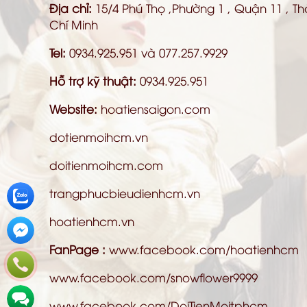
Địa chỉ:
15/4 Phú Thọ ,Phường 1 , Quận 11 , T
Chí Minh
Tel:
0934.925.951 và 077.257.9929
Hỗ trợ kỹ thuật:
0934.925.951
Website:
hoatiensaigon.com
dotienmoihcm.vn
doitienmoihcm.com
trangphucbieudienhcm.vn
hoatienhcm.vn
FanPage :
www.facebook.com/hoatienhcm
www.facebook.com/snowflower9999
www.facebook.com/DoiTienMoitphcm