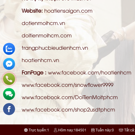
Website:
hoatiensaigon.com
dotienmoihcm.vn
doitienmoihcm.com
trangphucbieudienhcm.vn
hoatienhcm.vn
FanPage :
www.facebook.com/hoatienhcm
www.facebook.com/snowflower9999
www.facebook.com/DoiTienMoitphcm
www.facebook.com/shop2usdtphcm
Trực tuyến:
1
Hôm nay:
184501
Tuần này:
0
Tất cả: