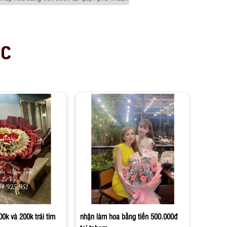
ỤC
bó hoa 
nhật co
Liên
00k và 200k trái tim
nhận làm hoa bằng tiền 500.000đ