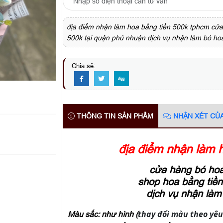
địa điểm nhận làm hoa bằng tiền 500k tphcm cửa
500k tại quận phú nhuận dịch vụ nhận làm bó ho
Chia sẻ:
THÔNG TIN SẢN PHẨM
NHẬN XÉT CỦ
địa điểm nhận làm 
cửa hàng bó hoa
shop hoa bằng tiền
dịch vụ nhận làm
thay đổi màu theo yêu
Màu sắc: như hình (