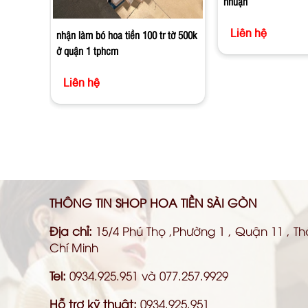
nhuận
Liên hệ
nhận làm bó hoa tiền 100 tr tờ 500k
ở quận 1 tphcm
Liên hệ
THÔNG TIN SHOP HOA TIỀN SÀI GÒN
Địa chỉ:
15/4 Phú Thọ ,Phường 1 , Quận 11 , T
Chí Minh
Tel:
0934.925.951 và 077.257.9929
Hỗ trợ kỹ thuật:
0934.925.951