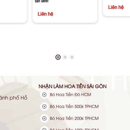
tân bình
Liên hệ
Liên hệ
NHẬN LÀM HOA TIỀN SÀI GÒN
Bó Hoa Tiền Đô HCM
hành phố Hồ
Bó Hoa Tiền 500k TPHCM
Bó Hoa Tiền 200k TPHCM
Bó Hoa Tiền 100k TPHCM