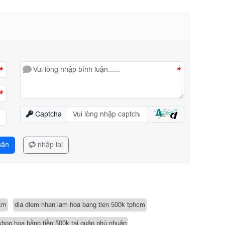
*
*
*
Captcha
uận
nhập lại
hcm
dia diem nhan lam hoa bang tien 500k tphcm
shop hoa bằng tiền 500k tại quận phú nhuận