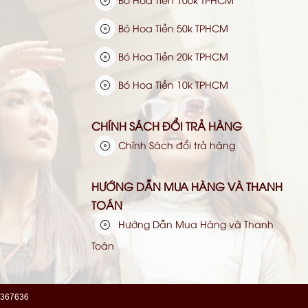
Bó Hoa Tiền 50k TPHCM
Bó Hoa Tiền 20k TPHCM
Bó Hoa Tiền 10k TPHCM
CHÍNH SÁCH ĐỔI TRẢ HÀNG
Chính Sách đổi trả hàng
HƯỚNG DẪN MUA HÀNG VÀ THANH
TOÁN
Hướng Dẫn Mua Hàng và Thanh
Toán
367636