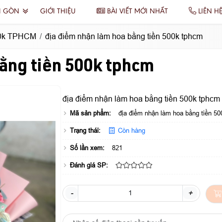
I GÒN
GIỚI THIỆU
BÀI VIẾT MỚI NHẤT
LIÊN H
00k TPHCM
địa điểm nhận làm hoa bằng tiền 500k tphcm
bằng tiền 500k tphcm
địa điểm nhận làm hoa bằng tiền 500k tphcm
Mã sản phẩm:
địa điểm nhận làm hoa bằng tiền 5
Trạng thái:
Còn hàng
Số lần xem:
821
Đánh giá SP:
-
+