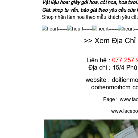
Vật liệu hoa: giấy gói hoa, cốt hoa, hoa tươi
Giá: shop tư vấn, báo giá theo yêu cầu của 
Shop nhận làm hoa theo mẫu khách yêu cầu 
------
------
------
--
>> Xem Địa Chỉ
Liên hệ :
077.257.
Địa chỉ : 15/4 P
website :
doitienm
doitienmoihcm.
Page :
www.fac
www.facebo