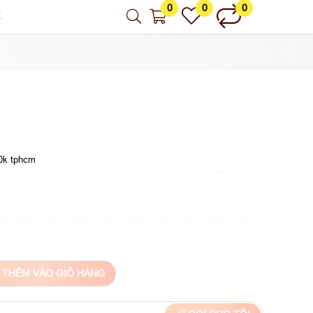
0
0
0
Ệ
00k tphcm
THÊM VÀO GIỎ HÀNG