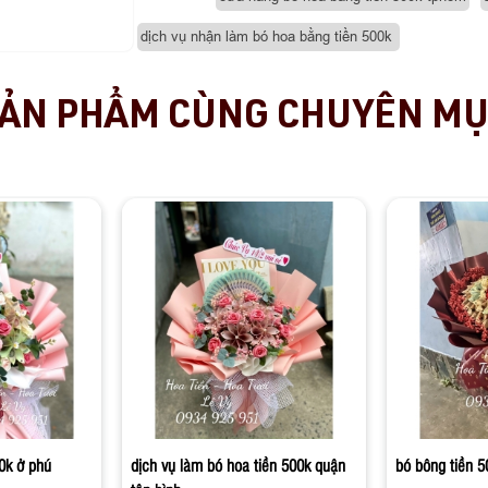
dịch vụ nhận làm bó hoa bằng tiền 500k
ẢN PHẨM CÙNG CHUYÊN M
0k ở phú
dịch vụ làm bó hoa tiền 500k quận
bó bông tiền 5