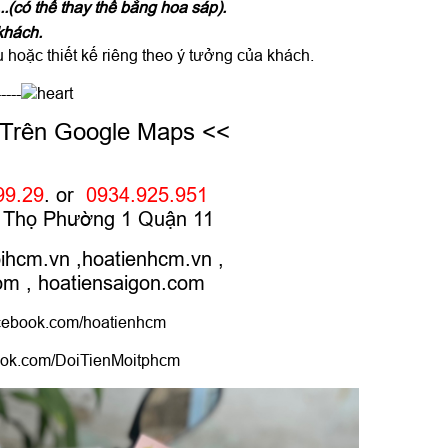
...(có thể thay thế bằng hoa sáp).
khách.
hoặc thiết kế riêng theo ý tưởng của khách.
-----
 Trên Google Maps <<
99.29
. or
0934.925.951
hú Thọ Phường 1 Quận 11
oihcm.vn
,
hoatienhcm.vn
,
com
,
hoatiensaigon.com
ebook.com/hoatienhcm
ok.com/DoiTienMoitphcm