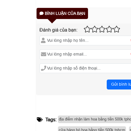
BÌNH LUẬN CỦA BẠN
Đánh giá của bạn:
Gửi bình l
địa điểm nhận làm hoa bằng tiền 500k tp
Tags:
cửa hàng bó hoa bằng tiền 500k tphcm