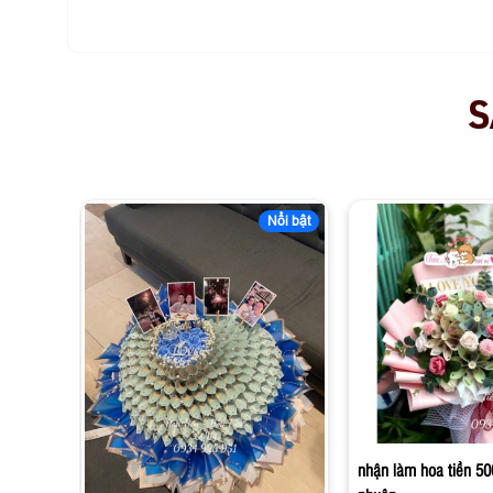
S
Nổi bật
nhận làm hoa tiền 50