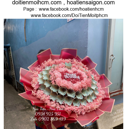
doitienmoihcm.com
,
hoatiensaigon.com
Page :
www.facebook.com/hoatienhcm
www.facebook.com/DoiTienMoitphcm