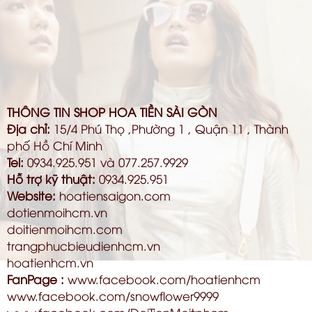
THÔNG TIN SHOP HOA TIỀN SÀI GÒN
Địa chỉ:
15/4 Phú Thọ ,Phường 1 , Quận 11 , Thành
phố Hồ Chí Minh
Tel:
0934.925.951 và 077.257.9929
Hỗ trợ kỹ thuật:
0934.925.951
Website:
hoatiensaigon.com
dotienmoihcm.vn
doitienmoihcm.com
trangphucbieudienhcm.vn
hoatienhcm.vn
FanPage :
www.facebook.com/hoatienhcm
www.facebook.com/snowflower9999