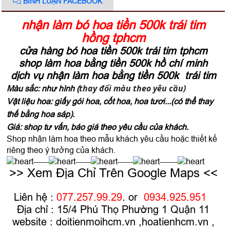
BÌNH LUẬN FACEBOOK
nhận làm bó hoa tiền 500k trái tim
hồng tphcm
cửa hàng bó hoa tiền 500k trái tim tphcm
shop làm hoa bằng tiền 500k hồ chí minh
dịch vụ nhận làm hoa bằng tiền 500k trái tim
thay đổi màu theo yêu cầu)
Màu sắc: như hình (
Vật liệu hoa: giấy gói hoa, cốt hoa, hoa tươi...(có thể thay
thế bằng hoa sáp).
Giá: shop tư vấn, báo giá theo yêu cầu của khách.
Shop nhận làm hoa theo mẫu khách yêu cầu hoặc thiết kế
riêng theo ý tưởng của khách.
------
------
------
-------
>> Xem Địa Chỉ Trên Google Maps <<
Liên hệ :
077.257.99.29
. or
0934.925.951
Địa chỉ : 15/4 Phú Thọ Phường 1 Quận 11
website :
doitienmoihcm.vn
,
hoatienhcm.vn
,