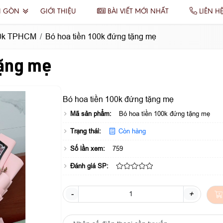
I GÒN
GIỚI THIỆU
BÀI VIẾT MỚI NHẤT
LIÊN H
00k TPHCM
Bó hoa tiền 100k đứng tặng mẹ
tặng mẹ
Bó hoa tiền 100k đứng tặng mẹ
Mã sản phẩm:
Bó hoa tiền 100k đứng tặng mẹ
Trạng thái:
Còn hàng
Số lần xem:
759
Đánh giá SP:
-
+