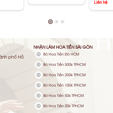
Liên hệ
NHẬN LÀM HOA TIỀN SÀI GÒN
Bó Hoa Tiền Đô HCM
hành phố Hồ
Bó Hoa Tiền 500k TPHCM
Bó Hoa Tiền 200k TPHCM
Bó Hoa Tiền 100k TPHCM
Bó Hoa Tiền 50k TPHCM
Bó Hoa Tiền 20k TPHCM