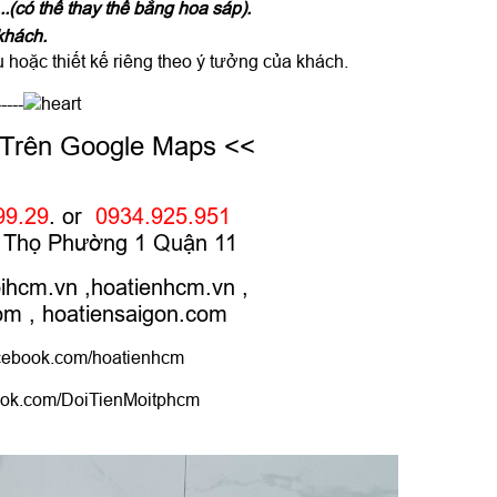
...(có thể thay thế bằng hoa sáp).
khách.
hoặc thiết kế riêng theo ý tưởng của khách.
-----
 Trên Google Maps <<
99.29
. or
0934.925.951
hú Thọ Phường 1 Quận 11
oihcm.vn
,
hoatienhcm.vn
,
com
,
hoatiensaigon.com
ebook.com/hoatienhcm
ok.com/DoiTienMoitphcm