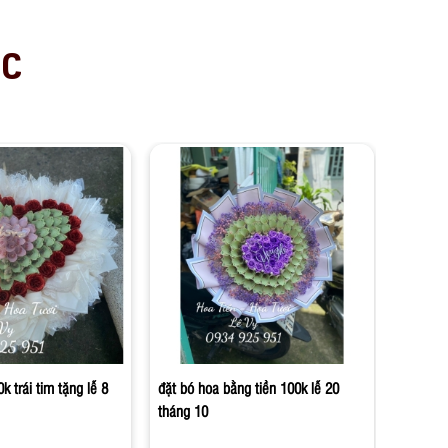
ỤC
hoa tiề
Liên
k trái tim tặng lễ 8
đặt bó hoa bằng tiền 100k lễ 20
tháng 10