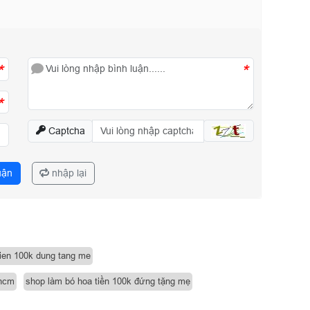
*
*
*
Captcha
uận
nhập lại
tien 100k dung tang me
phcm
shop làm bó hoa tiền 100k đứng tặng mẹ