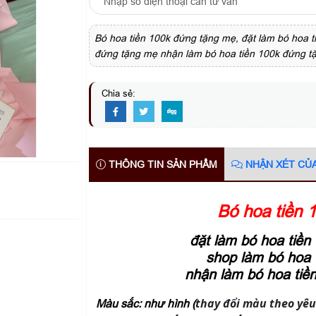
Bó hoa tiền 100k đứng tặng mẹ, đặt làm bó hoa 
đứng tặng mẹ nhận làm bó hoa tiền 100k đứng t
Chia sẻ:
THÔNG TIN SẢN PHẨM
NHẬN XÉT CỦ
Bó hoa tiền 
đặt làm bó hoa tiề
shop làm bó hoa 
nhận làm bó hoa tiề
thay đổi màu theo yêu
Màu sắc: như hình (