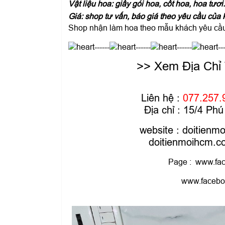
Vật liệu hoa: giấy gói hoa, cốt hoa, hoa tươi
Giá: shop tư vấn, báo giá theo yêu cầu của 
Shop nhận làm hoa theo mẫu khách yêu cầu 
------
------
------
--
>> Xem Địa Chỉ
Liên hệ :
077.257.
Địa chỉ : 15/4 P
website :
doitienm
doitienmoihcm.
Page :
www.fac
www.facebo