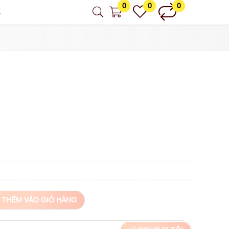
0
0
0
Ệ
THÊM VÀO GIỎ HÀNG