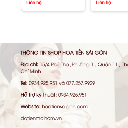
Liên hệ
Liên hệ
THÔNG TIN SHOP HOA TIỀN SÀI GÒN
Địa chỉ:
15/4 Phú Thọ ,Phường 1 , Quận 11 , T
Chí Minh
Tel:
0934.925.951 và 077.257.9929
Hỗ trợ kỹ thuật:
0934.925.951
Website:
hoatiensaigon.com
dotienmoihcm.vn