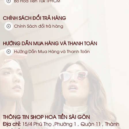
Bó Hoa Tiền 10k TPHCM
CHÍNH SÁCH ĐỔI TRẢ HÀNG
Chính Sách đổi trả hàng
HƯỚNG DẪN MUA HÀNG VÀ THANH TOÁN
Hướng Dẫn Mua Hàng và Thanh Toán
THÔNG TIN SHOP HOA TIỀN SÀI GÒN
Địa chỉ:
15/4 Phú Thọ ,Phường 1 , Quận 11 , Thành