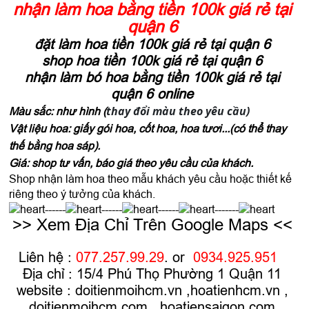
nhận làm hoa bằng tiền 100k giá rẻ tại
quận 6
đặt làm hoa tiền 100k giá rẻ tại quận 6
shop hoa tiền 100k giá rẻ tại quận 6
nhận làm bó hoa bằng tiền 100k giá rẻ tại
quận 6 online
thay đổi màu theo yêu cầu)
Màu sắc: như hình (
Vật liệu hoa: giấy gói hoa, cốt hoa, hoa tươi...(có thể thay
thế bằng hoa sáp).
Giá: shop tư vấn, báo giá theo yêu cầu của khách.
Shop nhận làm hoa theo mẫu khách yêu cầu hoặc thiết kế
riêng theo ý tưởng của khách.
------
------
------
-------
>> Xem Địa Chỉ Trên Google Maps <<
Liên hệ :
077.257.99.29
. or
0934.925.951
Địa chỉ : 15/4 Phú Thọ Phường 1 Quận 11
website :
doitienmoihcm.vn
,
hoatienhcm.vn
,
doitienmoihcm.com
,
hoatiensaigon.com