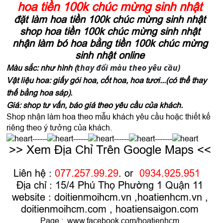
hoa tiền 100k chúc mừng sinh nhật
đặt làm hoa tiền 100k chúc mừng sinh nhật
shop hoa tiền 100k chúc mừng sinh nhật
nhận làm bó hoa bằng tiền 100k chúc mừng
sinh nhật online
thay đổi màu theo yêu cầu)
Màu sắc: như hình (
Vật liệu hoa: giấy gói hoa, cốt hoa, hoa tươi...(có thể thay
thế bằng hoa sáp).
Giá: shop tư vấn, báo giá theo yêu cầu của khách.
Shop nhận làm hoa theo mẫu khách yêu cầu hoặc thiết kế
riêng theo ý tưởng của khách.
------
------
------
-------
>> Xem Địa Chỉ Trên Google Maps <<
Liên hệ :
077.257.99.29
. or
0934.925.951
Địa chỉ : 15/4 Phú Thọ Phường 1 Quận 11
website :
doitienmoihcm.vn
,
hoatienhcm.vn
,
doitienmoihcm.com
,
hoatiensaigon.com
Page :
www.facebook.com/hoatienhcm