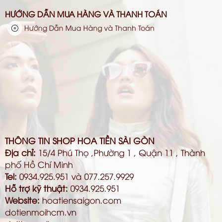
HƯỚNG DẪN MUA HÀNG VÀ THANH TOÁN
Hướng Dẫn Mua Hàng và Thanh Toán
THÔNG TIN SHOP HOA TIỀN SÀI GÒN
Địa chỉ:
15/4 Phú Thọ ,Phường 1 , Quận 11 , Thành
phố Hồ Chí Minh
Tel:
0934.925.951 và 077.257.9929
Hỗ trợ kỹ thuật:
0934.925.951
Website:
hoatiensaigon.com
dotienmoihcm.vn