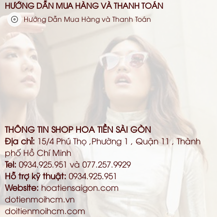
HƯỚNG DẪN MUA HÀNG VÀ THANH TOÁN
Hướng Dẫn Mua Hàng và Thanh Toán
THÔNG TIN SHOP HOA TIỀN SÀI GÒN
Địa chỉ:
15/4 Phú Thọ ,Phường 1 , Quận 11 , Thành
phố Hồ Chí Minh
Tel:
0934.925.951 và 077.257.9929
Hỗ trợ kỹ thuật:
0934.925.951
Website:
hoatiensaigon.com
dotienmoihcm.vn
doitienmoihcm.com