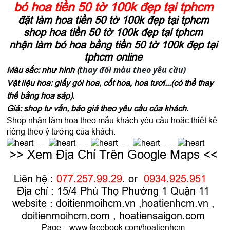
bó hoa tiền 50 tờ 100k đẹp tại tphcm
đặt làm hoa tiền 50 tờ 100k đẹp tại tphcm
shop hoa tiền 50 tờ 100k đẹp tại tphcm
nhận làm bó hoa bằng tiền 50 tờ 100k đẹp tại
tphcm online
thay đổi màu theo yêu cầu)
Màu sắc: như hình (
Vật liệu hoa: giấy gói hoa, cốt hoa, hoa tươi...(có thể thay
thế bằng hoa sáp).
Giá: shop tư vấn, báo giá theo yêu cầu của khách.
Shop nhận làm hoa theo mẫu khách yêu cầu hoặc thiết kế
riêng theo ý tưởng của khách.
------
------
------
-------
>> Xem Địa Chỉ Trên Google Maps <<
Liên hệ :
077.257.99.29
. or
0934.925.951
Địa chỉ : 15/4 Phú Thọ Phường 1 Quận 11
website :
doitienmoihcm.vn
,
hoatienhcm.vn
,
doitienmoihcm.com
,
hoatiensaigon.com
Page :
www.facebook.com/hoatienhcm