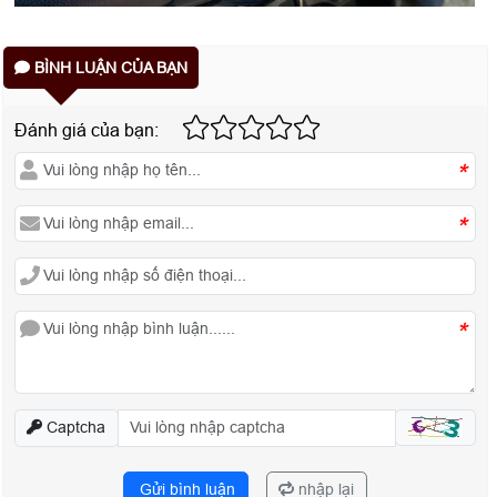
BÌNH LUẬN CỦA BẠN
Đánh giá của bạn:
*
*
*
Captcha
Gửi bình luận
nhập lại